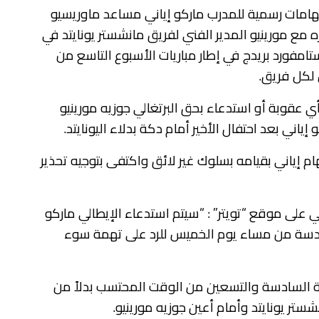
اتهامات رسمية للمدرب ماركو إياني مساعد ماوريسيو
مع مورينيو المدير الفني لفريق مانشستر يونايتد في
امفورد بريدج في إطار مباريات الأسبوع التاسع من
ن لكل فريق.
 أي عقوبة أو استدعاء بحق البرتغالي جوزيه مورينيو
اني بعد احتفال الأخير أمام دكة بدلاء اليونايتد.
هام إياني بقيامه بسلوك غير لائق واكتفى بتوجيه تحذير
 على موقع “تويتر” : “سيتم استدعاء الإيطالي ماركو
دسة من مساء يوم الخميس للرد على تهمة سوء
 السادسة والتسعين من الوقت المحتسب بدلاً من
شستر يونايتد وأمام أعين جوزيه مورينيو.