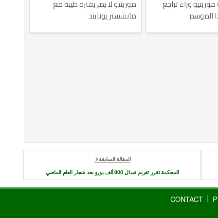
مورينيو وراء تراجع
مورينيو لا يمر بفترة طيبة مع
 الموسم
مانشستر يونايتد
المقالة السابقة
المحكمة تقرر تغريم فيدال 800 ألف يورو بعد شجار العام الماضي
CONTACT
P