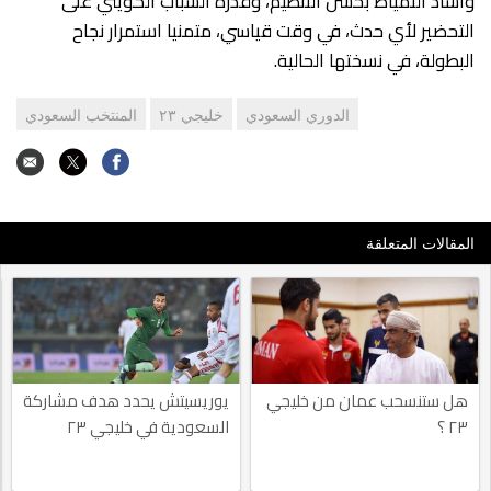
وأشاد التمياط بحسن التنظيم، وقدرة الشباب الكويتي على
التحضير لأي حدث، في وقت قياسي، متمنيا استمرار نجاح
البطولة، في نسختها الحالية.
الدوري السعودي
خليجي ٢٣
المنتخب السعودي
المقالات المتعلقة
هل ستنسحب عمان من خليجي
يوريسيتش يحدد هدف مشاركة
٢٣ ؟
السعودية في خليجي ٢٣