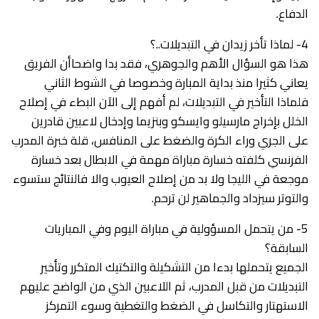
الدفاع.
4- لماذا تأخر زيدان في التبديلات..؟
هذا هو السؤال الأهم والجوهري، فقد بدا واضحاأن الفريق
يعاني كثيرا منذ بداية المبارة وخصوصا في الشوط الثاني
فلماذا التأخير في التبديلات، لم أفهم إلى الآن البطء في إصلاح
الخلل بإخراج مارسيلو وايسكو وبنزيما وإدخال لاعبين قادرين
على الجري وراء الكرة والضغط على المنافس، قلة خبرة المدرب
الفرنسي كلفته خسارة مباراة مهمة في الابطال بعد خسارة
موجعة في الليجا ولا بد من إصلاح العيوب والا فالنتائج ستسوء
والتوتر سيزداد والجماهير لن ترحم.
5- من يتحمل المسؤولية في مباراة اليوم وفي المباريات
السابقة؟
الجميع يتحملها بدءا من التشكيلة والتكتيك المتكرر وتأخير
التبديلات من قبل المدرب، ثم اللاعبين الذي من الواضح عليهم
الاستهتار والتكاسل في الضغط والتغطية وسوء التمركز