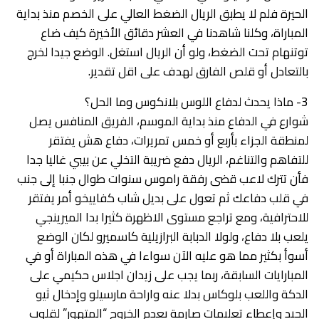
الحيرة فلم لا يطبق الريال الضغط العالي على الخصم منذ بداية
المباراة، وكلنا شاهدنا في العشر دقائق الأخيرة كيف ضاع
توتنهام تحت الضغط، ولو أن الريال استغل. الوضع جيدا لخرج
بالتعادل أو قلص الفارق لهدف على اقل تقدير.
3- ماذا يحدث لدفاع اللوس بلانكوس وما الحل؟
شوارع في الدفاع منذ بداية الموسم، الفريق المنافس يصل
لمنطقة الجزاء بأربع أو خمس تمريرات، دفاع هش يفتقر
للتفاهم والتناغم، الريال دفع ضريبة التخلي عن بيبي غاليا جدا
فأن تترك لاعب قضى رفقة راموس سنوات طوال جنبا إلى جنب
في قلب دفاعك ثم تعول على بديل شاب كفاييخو أمر يفتقر
للاحترافية، ومع تراجع مستوى الاظهرة كثيرا بدا الميرينجي
يلعب بلا دفاع، ولولا الدبابة البرازيلية كاسميرو لكان الوضع
أسوأ بكثير مما هو عليه الآن سواءا في هذه المباراة أو في
المبارايات السابقة، ربما يجب على زيدان اجلاس حكيمي على
الدكة واللعب بلوكاس بدلا عنه واراحة مارسيلو وإدخال ثيو
الجيد وإعطاء تعليمات صارمة بعدم الخروج “المتهور” لقلوب