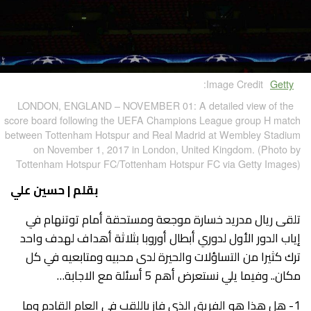
Image Credit:
Getty
LONDON, ENGLAND – NOVEMBER 01: A detailed view of the
score board following the UEFA Champions League group H match
between Tottenham Hotspur and Real Madrid at Wembley Stadium
on November 1, 2017 in London, United Kingdom. (Photo by
Tottenham Hotspur FC/Tottenham Hotspur FC via Getty Images)
بقلم | حسين علي
تلقى ريال مدريد خسارة موجعة ومستحقة أمام توتنهام في
إياب الدور الأول لدوري أبطال أوروبا بثلاثة أهداف لهدف واحد
ترك كثيرا من التساؤلات والحيرة لدى محبيه ومتابعيه في كل
مكان.. وفيما يلي نستعرض أهم 5 أسئلة مع الاجابة…
1- هل هذا هو الفريق الذي فاز باللقب في العام القادم وما