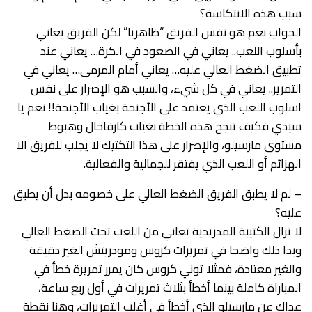
سبب هذه الانتكاسة؟
الجواب نعم هو نفس الفريق “ظاهريا” لكن الفريق يعاني
بأسلوب اللعب.. يعاني في الصعود في الكرة… يعاني عند
تطبيق الضغط العالي عليه… يعاني أمام المرمى… يعاني في
التمرير.. يعاني في كل شيء، والسبب هو الإصرار على نفس
اسلوب اللعب الذي يعتمد على الأجنحة بغياب الأجنحة!! نعم يا
سيدي فكيف تنجح هذه الخطة بغياب كارفاخال وهبوط
مستوى مارسيلو، والإصرار على هذا التكتيك لا يجلب للفريق الا
الهزائم أو اللعب الذي يفتقر للجمالية والفعالية.
– لم لا يطبق الفريق الضغط العالي على خصومه بدل أن يطبق
عليه؟
لا تزال الكتيبة المدريدية تعاني من اللعب تحت الضغط العالي
وبدا ذلك واضحا في تمريرات كروس ومودريتش الغير دقيقة
والغير معتادة، فمثلا توني كروس كان يمرر تمريرة خطأ في
المباراة كاملة بينما أخطأ بثلاث تمريرات في أول ربع ساعة،
عداك عن مارسيلو الذي أخطأ في أغلب التمريرات، وهنا نقطة