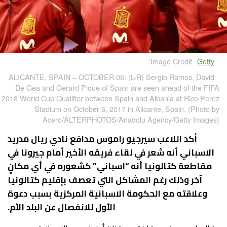
Image Credit:
Getty
ALICANTE, SPAIN – OCTOBER 06: (L-R) Sergio Ramos, David
De Gea and Gerard Pique of Spain are seen ahead of the FIFA
2018 World Cup Qualifier between Spain and Albania at Rico Perez
Stadium on October 6, 2017 in Alicante, Spain. (Photo by
Acero/ALTERPHOTOS/Anadolu Agency/Getty Images)
أكد اللاعب سيرجيو راموس مدافع نادي ريال مدريد
الاسباني أنه شعر في لقاء فريقه الأخير أمام جيرونا في
مقاطعة كتالونيا أنه “اسباني” كشعوره في أي مكانٍ
آخر وذلك رغم المشاكل التي تعصف بإقليم كتالونيا
وعلاقته مع الحكومة الاسبانية المركزية بسبب دعوة
الأول للانفصال عن البلد الأم.