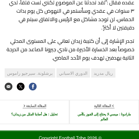
عقده فقال :”لقد تحدثنا عن الموضوع لكنني لست قلقاً، لدي
٣ سنوات في عقدي وسأستمر في النهوض كل يوم بذات
الحماس، لن توجد مشاكل مع الرئيس والاتفاق سيتم في
دقيقتين لا أكثر”.
تجدر الإشارة إلى أن كتيبة زيدان تعاني على المستوى المحلي
خصوصاً بعد الخسارة الأخيرة من نادي جيرونا الصاعد من الدرجة
الثانية بهدفين لهدف يوم الأحد الماضي.
ريال مدريد
الدوري الاسباني
برشلونة. سيرجيو راموس
المقالة التالية
المقالة السابقة
مارادونا : ميسي لا يحتاج إلى الفوز بكأس
تحليل : هل أصابنا الملل من زيدان؟
العالم
© 2026 Copyright Football Tribe