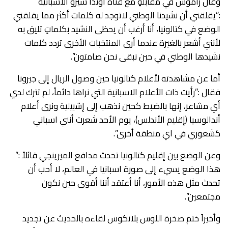
وقال راموس في مقابلةٍ مع قناة أوندا سيرو الاسبانية
:”يقلقني أن نشيدنا الوطني لاتوجد له كلمات أكثر مما يقلقني
الوضع في كتالونيا، أنا أرغب أن يحظى النشيد بكلماتٍ تليق به
لأنني أشعر بالغيرة عندما أرى المنتخبات الأخرى تردد كلمات
نشيدها الوطني في حين نبقى نحن صامتون”.
أما عن مشاهدته لأعلام كتالونيا حين وصول الريال إلى جيرونا
فقال :”رأيت ذات الأعلام الاسبانية التي نراها دائماً، لم تترك لدي
أي مشاعر، إنها بالضبط كحين نذهب إلى إشبيلية ونرى أعلام
أندالوسيا (إقليم الأندلس)، يوم الأحد شعرت أنني اسباني
كشعوري في اي منطقة أخرى”.
وعن الوضع بين إقليم كتالونيا تحدث مدافع الميرينجي قائلاً :”
هذا الوضع يسيء إلى صورة اسبانيا في العالم، لا أحب أن
تحدث مثل هذه الأمور، أنا أعتقد أننا أقوى حين نكون
مجتمعين”.
وأخيراً ختم صخرة اللوس بلانكوس لقاءه بالحديث عن تجديد