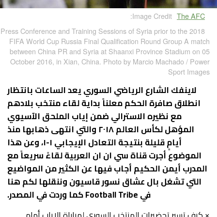
Image Credit:
The AFC
Press Conference and Training Sessions of Syria prior to the 2018
FIFA World Cup Russia Final Qualification Round Group A match
between China PR and Syria at Shaanxi Province Stadium on 05
October 2016, in Xian, China. Photo by Marcio Machado / Power
Sport Images
لاينفك الشارع الرياضي السوري يعد الساعات بانتظار
انطلاق صافرة الحكم معلناً بداية لقاء منتخب بلادهم
مع نظيره الاسترالي ضمن إياب الملحق الآسيوي
المؤهل لكأس العالم ٢٠١٨ والتي انتهى ذهابها منذ
أيامٍ قليلة بنتيجة التعادل الإيجابي ١-١، وعن هذا
الموضوع أجرت قناة سي ان ان العربية لقاءً سريعاً مع
المدرب أيمن الحكيم أجاب فيها عن الكثير من المواضيع
التي تشغل بال عشاق نسور قاسيون وننقلها لكم هنا
في Football Tribe كما وردت في المصدر.
× كيف تسير تحضيرات المنتخب السوري لمباراة الإياب أمام