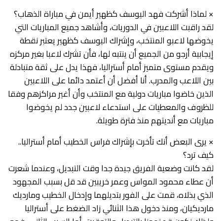
× لماذا أشركت فهد اليوسف كظهير أيمن في مباراة الذهاب؟
لقد راقبت اللاعبين في الدوريات، وأشاهد جميع المباريات التي
يخوضها لاعبو المنتخب، وإشراك اليوسف كظهير يعتبر نقطة
إيجابية أرجو من الجميع أن ينتبه لها، فأن تشرك لاعبا بغير مركزه
ويقدم مستوى متميز أمام أستراليا، فهذا يدل على ثقة متبادلة
بين اللاعب والمدرب. أنا أفضل أن أعتمد دائما على اللاعبين
الذين خاضوا مباريات دولية مع المنتخب وأن أغير مراكزهم وفقا
للظروف والمعطيات على استدعاء لاعبين جدد لم يخوضوا
مباريات مع أنديتهم منذ فترة طويلة.
× يرى البعض أنك تأخرت بإشراك فراس الخطيب أمام أستراليا..
كيف ترد؟
لقد كانت وضعية الفريق جيدة جدا وقت التبديل، وعندما شعرت
أن عطاء محمود المواس وعمر خريبين قد قل بسبب المجهود
الذي بذلاه، قمت على الفور بتديلهما وإدخال الخطيب ومارديك
مارديكيان، ومنذ دخول هذا الثنائي زاد الضغط على أستراليا