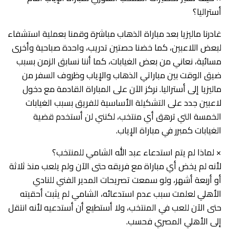
أستراليا؟
غادرنا ماليزيا بعد مباراة الذهاب مباشرة وقمنا بعملية استشفاء
لبعض اللاعبين، كما خضنا حصتين تدريب، واحدة صباحية وأخرى
مسائية، نعاني من بعض الغيابات، كما أننا نسابق الزمن بسبب
ضيق الوقت بين مباراتي الذهاب والإياب وظروف السفر من
ماليزيا إلى أستراليا. نركز الآن على المباراة القادمة مع دخول
لاعبين جدد على التشكيلة الأساسية للفريق بسبب الغيابات
الخمسة التي ترهق أي منتخب، لكنني لن أستخدم قضية
الغيابات كمبرر في مباراة الإياب.
× لماذا لم يتم استدعاء عبد الله الشامي للمنتخب؟
لأنه لم يخض أي مباراة مع فريقه حتى الآن ولم يلعب منذ ثلاثة
أو أربعة أشهر، ولو سمعت تصريحات المدير الفني للنادي
الأهلي لعلمت سبب عدم استدعائه، الشامي لم يثبت أحقيته
حتى الآن للعب في المنتخب، ولا أستطيع أن أستدعيه لأنه انتقل
إلى الأهلي المصري فحسب.