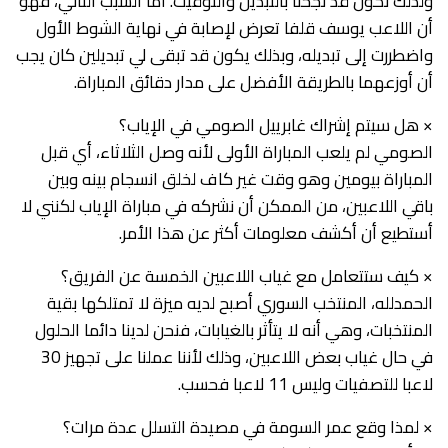
ولذلك نكون قد نجحنا بالتبديل والتوقيت. أما السبب الثاني، فهو
أن اللاعب يوسف قلفا تعرض لإصابة في نهاية الشوط الأول
واضطررت إلى تبديله، وبذلك يكون قد تبقى لي تبديلين كان يجب
أن أوزعهما بالطريقة الأفضل على مدار دقائق المباراة.
× هل سيتم إشراك غابرييل الصومي في الإياب؟
الصومي لم يلعب المباراة الأولى لأنه وصل الثلاثاء، أي قبل
المباراة بيومين وهو وقت غير كاف لخلق انسجام بينه وبين
باقي اللاعبين، من الممكن أن نشركه في مباراة الإياب لكنني لا
أستطيع أن أكشف معلومات أكثر عن هذا الأمر.
× كيف ستتعامل مع غياب اللاعبين الخمسة عن الفريق؟
الحمدلله، المنتخب السوري أصبح لديه ميزة لا تمتلكها بقية
المنتخبات، وهي أنه لا يتأثر بالغيابات، فنحن لدينا دائما الحلول
في حال غياب بعض اللاعبين، وذلك لأننا عملنا على تجهيز 30
لاعبا للتصفيات وليس 11 لاعبا فحسب.
× لمذا وقع عمر السومة في مصيدة التسلل عدة مرات؟