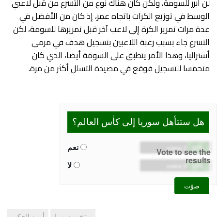
لن أبرر للسومة، ولكن كان هناك نوع من التسرع من قبل لاعبي
الوسط في توزيع الكرات باتجاه عمر، إذ كان من الأفضل في
عدة مرات تمرير الكرة إلى لاعب آخر قبل تمريرها للسومة، لكن
التسرع جاء بسبب رغبة اللاعبين بتسجيل هدف في مرمى
أستراليا، وهذا الأمر ينطبق على السومة أيضا، الذي كان
متحمسا للتسجيل فوقع في مصيدة التسلل أكثر من مرة.
هل ستتأهل سوريا إلى كأس العالم؟
نعم
2 votes
-
31%
Vote to see the
results
لا
0 votes
-
31%
صوّت
منتخب سوريا
أيمن الحكيم