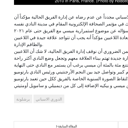
2010 in Paris, France. (Photo by Rodolf
اسباني مجدداً عن عدم رضاه عن إدارة الفريق الحالية مؤكداً أن
ونقلت صحيفة الموندو ديبورتيفو إجابة لابورتا عند سؤاله عن موضوع استمرارية ميسي مع الفريق حتى عام ٢٠٢١
سعادة اللاعبين مؤكداً أنه يجب أن تتواجد علاقة جيدة في اللاعبين
والطاقم الإدارة.
ن الضروري أن نوقف إدارة الفريق الحالية، لا شك أن اللاعبين
ير وتواصل جيد بين النجم الأرجنتيني ورئيس النادي بارتوميو
تقاط الصورة السنوية الخاصة بالفريق ككل حين تعمد بارتوميو
الدوري الاسباني
برشلونة
المقالة السابقة