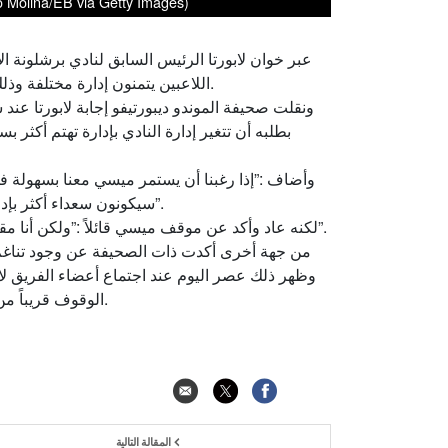
o Molina/EB via Getty Images)
عبر خوان لابورتا الرئيس السابق لنادي برشلونة ال
اللاعبين يتمنون إدارة مختلفة وذلك في مؤتمر الصحافة الإلكترونية المقام في مدينة النادي نفسه.
بطلبه أن تتغير إدارة النادي بإدارة تهتم أكثر ب
وأضاف :”إذا رغبنا أن يستمر ميسي معنا بسهولة فم
سيكونون سعداء أكثر بإدارة جديدة تهتم ببناء العلاقة معهم وتجعل وضع النادي أكثر راحة”.
لكنه عاد وأكد عن موقف ميسي قائلاً :”ولكن أنا مقتنع مئة بالمئة أن ميسي يرغب أن يستمر مع النادي حتى النهاية”.
من جهة أخرى أكدت ذات الصحيفة عن وجود تناغم كب
وظهر ذلك عصر اليوم عند اجتماع أعضاء الفريق لال
الوقوف قريباً من ميسي و بيكيه الإضافة إلى كل من ديمبيلي و سامويل أومتيتي.
المقالة التالية