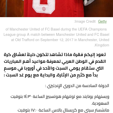
Image Credit:
Getty
of Manchester United of FC Basel during the UEFA Champions
League group A match between Manchester United and FC Basel
at Old Trafford on September 12, 2017 in Manchester, United
Kingdom.
تعود إليكم فقرة ماذا تشاهد لتكون دليلاً لعشاق كرة
القدم في الوطن العربي لمعرفة مواعيد أهم المباريات
التي ستقام يومي السبت والأحد في أوروبا في موسمٍ
بدأ مع كثيرٍ من الإثارة، والبداية مع يوم غد السبت :
الجولة السادسة من الدوري الإنجليزي :
ويستهام يونايتد مع توتنهام هوتسبيرز الساعة ١٤:٣٠ بتوقيت
السعودية.
مانشستر سيتي مع كريستال بالاس الساعة ١٧:٠٠ بتوقيت