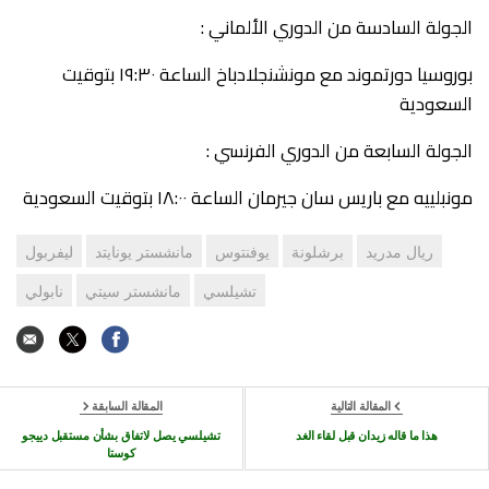
الجولة السادسة من الدوري الألماني :
بوروسيا دورتموند مع مونشنجلادباخ الساعة ١٩:٣٠ بتوقيت
السعودية
الجولة السابعة من الدوري الفرنسي :
مونبلييه مع باريس سان جيرمان الساعة ١٨:٠٠ بتوقيت السعودية
ريال مدريد
برشلونة
يوفنتوس
مانشستر يونايتد
ليفربول
تشيلسي
مانشستر سيتي
نابولي
المقالة التالية
المقالة السابقة
هذا ما قاله زيدان قبل لقاء الغد
تشيلسي يصل لاتفاق بشأن مستقبل دييجو
كوستا