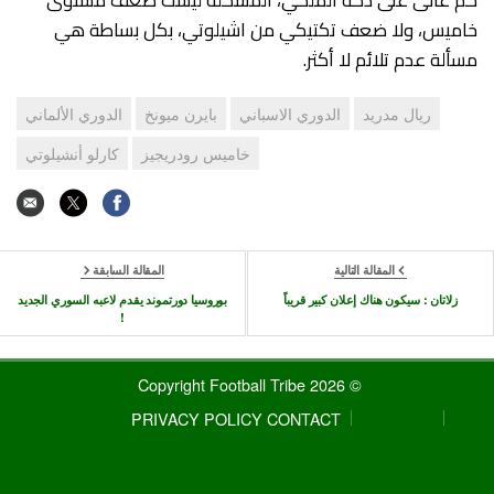
خاميس، ولا ضعف تكتيكي من اشيلوتي، بكل بساطة هي
مسألة عدم تلائم لا أكثر.
ريال مدريد
الدوري الاسباني
بايرن ميونخ
الدوري الألماني
خاميس رودريجيز
كارلو أنشيلوتي
المقالة التالية
المقالة السابقة
زلاتان : سيكون هناك إعلان كبير قريباً
بوروسيا دورتموند يقدم لاعبه السوري الجديد
!
© 2026 Copyright Football Tribe
PRIVACY POLICY
CONTACT