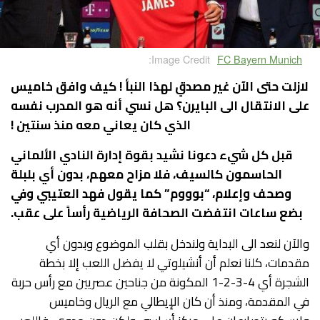
Image Credit:
FC Bayern Munich
لازلت حتى الآن غير مصدقٍ لهذا النبأ ! كيف وافق خاميس
على الانتقال الى البايرن؟ هل نسي أن
ه هو المدرب نفسه
الذي كان يعاني معه منذ سنتين !
قبل كل شيء دعونا نشيد بقوة إدارة النادي الألماني
الحاسمون كالسيف، فلا مزاح معهم، بدون أي بلبلة
وصحف وإعلام، “بوووم” كما يقول فهد العتيبي وفي
بضع ساعات انتفضت الصحافة الرياضية رأساً على عقب.
والآن لنعد الى البداية ولندخل بقلب الموضوع وبدون أي
مقدمات، كلنا نعلم أن أنشيلوتي لا يفضل اللعب إلا بخطة
الشجرة أي 4-3-2-1 المكونة من جناحين عصريين مع رأس حربة
في المقدمة، ومنذ أن كان الإيطالي مع الريال وخاميس