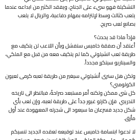
التشكيلة فهو سيء على الجناح، ويفقد الكثير من ابداعه عندما
يلعب كثالث وسط لإلتزامه بمهام دفاعية، والريال لا يلعب
بصانع لعب صريح.
فإذاً ماذا قد يحدث؟
أعتقد أن صفقة خاميس ستفشل وبأن اللاعب لن يتكيف مع
طريقة لعب انشيلوتي كما لم يتكيف معه من قبل مع الملكي،
والسيناريو سيتكرر مجدداً.
ولكن هل سنرى أنشيلوتي سيغير من طريقة لعبه كرمى لعيون
الكولومبي؟
كل شي ممكن ولكنه أمر مستبعد صراحةً، فبالنظر الى تاريخه
التدريبي فإن كارلو غيور جداً على طريقة لعبه، وإن لعب بأي
شكل جديد فسرعان ما سيعود الى شجرته المعهودة عند أول
مأزق.
لا تدعوا ابتسامة خاميس عند توقيعه لعقده الجديد تنسيكم
كم عانى على دكة الملكي، المشكلة ليست ضعف مستوى