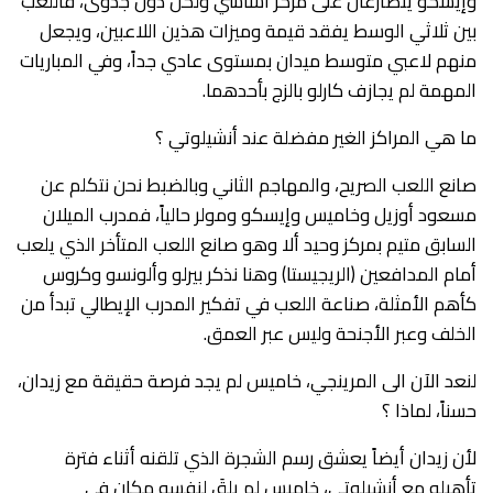
وإيسكو يتصارعان على مركز أساسي ولكن دون جدوى، فاللعب
بين ثلاثي الوسط يفقد قيمة وميزات هذين اللاعبين، ويجعل
منهم لاعبي متوسط ميدان بمستوى عادي جداً، وفي المباريات
المهمة لم يجازف كارلو بالزج بأحدهما.
ما هي المراكز الغير مفضلة عند أنشيلوتي ؟
صانع اللعب الصريح، والمهاجم الثاني وبالضبط نحن نتكلم عن
مسعود أوزيل وخاميس وإيسكو ومولر حالياً، فمدرب الميلان
السابق متيم بمركز وحيد ألا وهو صانع اللعب المتأخر الذي يلعب
أمام المدافعين (الريجيستا) وهنا نذكر بيرلو وألونسو وكروس
كأهم الأمثلة، صناعة اللعب في تفكير المدرب الإيطالي تبدأ من
الخلف وعبر الأجنحة وليس عبر العمق.
لنعد الآن الى المرينجي، خاميس لم يجد فرصة حقيقة مع زيدان،
حسناً، لماذا ؟
لأن زيدان أيضاً يعشق رسم الشجرة الذي تلقنه أثناء فترة
تأهيله مع أنشيلوتي، خاميس لم يلقَ لنفسه مكان في