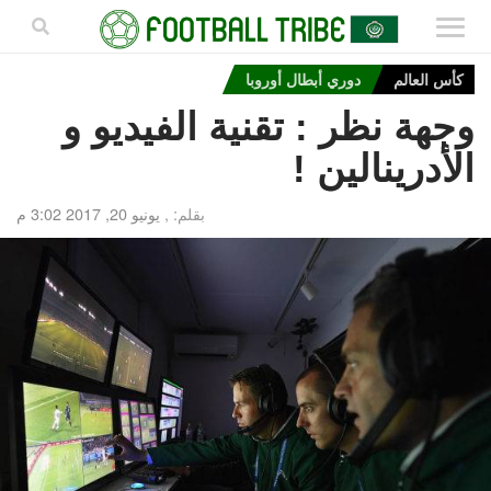
كأس العالم
دوري أبطال أوروبا
وجهة نظر : تقنية الفيديو و
الأدرينالين !
بقلم: ,
يونيو 20, 2017 3:02 م