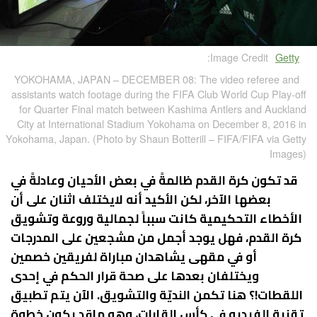
Image Credit:
Getty
YOKOHAMA, JAPAN – DECEMBER 08: The video referee and
assistants watch footage during the FIFA Club World Cup Play-off
for Quarter Final match between Kashima Antlers and Auckland
City at International Stadium Yokohama on December 8, 2016 in
Yokohama, Japan. (Photo by Shaun Botterill – FIFA/FIFA via Getty
Images)
قد تكون كرة القدم ظالمةً في بعض الأحيان وعادلةً في
بعضها الآخر، لكن الأكيد أنه لايختلف اثنان على أن
الأخطاء التحكيمية كانت سبباً لجمالية وروعة وتشويق
كرة القدم، فهل يوجد أجمل من مشجعين على المدرجات
أو في مقهى يشاهدان مباراة لفريقين خصمين
ويختلفان بعدها على صحة قرار الحكم في إحدى
اللقطات!؟ هنا تكمن النديّة والتشويق. الآن يتم تطبيق
تقنية الفيديو في كأس القارات، وهو ماقد يكون خطوة