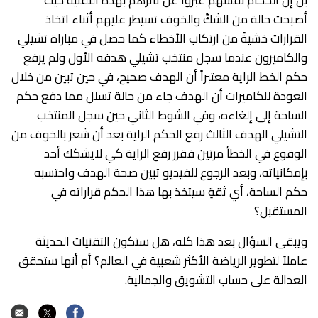
أصبحت حالة من الشكِّ والخوف تسيطر عليهم أثناء اتخاذ
القرارات خشيةً من ارتكاب الأخطاء كما حصل في مباراة تشيلي
والكاميرون عندما سجل منتخب تشيلي هدفه الأول ولم يرفع
حكم الخط الراية معتبراً أن الهدف صحيح، في حين تبين من خلال
العودة للكاميرات أن الهدف جاء من حالة تسلل مما دفع حكم
الساحة إلى إلغاءه، وفي الشوط الثاني حين سجل المنتخب
التشيلي الهدف الثالث رفع الحكم الراية بعد أن شعر بالخوف من
الوقوع في الخطأ مرتين فقرر رفع الراية كي لايشكك أحد
بإمكانياته، وبعد الرجوع للفيديو تبين صحة الهدف واحتسبه
حكم الساحة، أي ثقةٍ سيتخذ بها هذا الحكم قراراته في
المستقبل؟
ويبقى السؤال بعد هذا كله، هل ستكون التقنيات الحديثة
عاملاً لتطوير الرياضة الأكثر شعبية في العالم؟ أم أنها ستحقق
العدالة على حساب التشويق والجمالية.