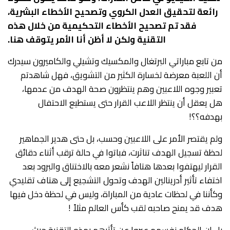
رائعة لتحقيق العدل الكروي وتصحيح الأخطاء البشرية،
فقد تم تصحيح الأخطاء التحكيمية من خلال هذه
التقنية ولكن لا أظن أنا الأمر يتوقف هنا.
من تابع مباراتي البرتغال والمكسيك وتشيلي والكاميرون سيدرك
أن اللعبة معرضة لخسارة الكثير من التشويق، فهل شاهدتم
تعبير وجوه اللاعبين وهم ينتظرون صحة الهدف من عدمها،
هل يعقل أن ينتظر اللاعب القرار حتى يستطيع الاحتفال
بهدفه؟؟!
ولم يقتصر الأمر على اللاعبين وحسب، بل حتى هدير الجماهير
لحظة تسجيل الهدف تناثرت، فباتوا في حالة ترقب أثناء دقائق
القرار ليهتفوا بعدها هتافاً نشعر معه بالاختناق والبرود بعد
اختفاء تأثير أدرينالين الهدف وتحول التشجيع إلى هتاف تقليدي
وكأننا في لحظات عادية من المباراة، وليس في لحظة دخل فيها
هدف قد يمنح صاحبه لقب كأس العالم مثلاً !
بل إن الحكام نفسهم عبروا عن تأثرهم بهذه التقنية حيث