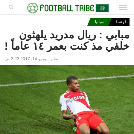
فرنسا
اسبانيا
مبابي : ريال مدريد يلهثون
خلفي مذ كنت بعمر ١٤ عاماً !
بقلم: ,
يونيو 14, 2017 2:22 ص