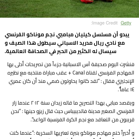
Image Credit:
Getty
يبدو أن مسلسل كيليان مبامبي نجم موناكو الفرنسي
مع نادي ريال مدريد الاسباني سيطول هذا الصيف و
سيسال له الكثير من الحبر في الصحافة العالمية.
فنشرت اليوم صحيفة آس الاسبانية جزءاً من تصريحات أدلى بها
المهاجم الفرنسي لقناة Canal + عقب مباراة منتخبه مع نظيره
الإنجليزي فقال : “لقد كانوا يحاولون ضمي منذ أن كان عمري
١٤ عاماً”.
ويقصد مبابي بهذا التصريح ما قاله زيدان سنة ٢٠١٢ عندما زار
الفرنسي الصغير مدينة فالديبيباس حيث قال زيزو حينها : “نحن
قريبون من التعاقد مع نجم الكرة الفرنسية الواعد”.
و أخيراً ختم مهاجم موناكو بنبرة تعتريها السخرية :”عندما كنت