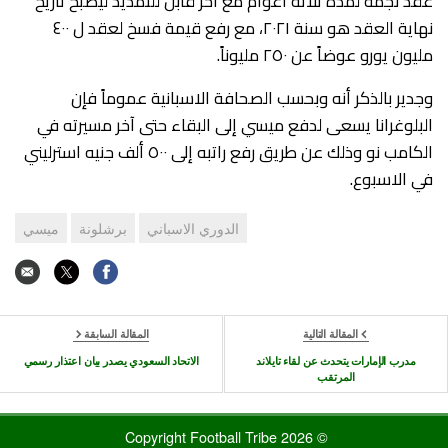
عقد نجمه لمدة ثلاثة أعوام مع آخر قابل للتمديد ليصبح تاريخ
نهاية العقد هو سنة ٢٠٢١، مع رفع قيمة فسخ لعقد ل ٤٠٠
مليون يورو عوضاً عن ٢٥٠ مليوناً.
وجدير بالذكر أنه وبحسب الصحافة الاسبانية عموماً فإن
البلوغرانا يسعى لدفع ميسي إلى البقاء حتى آخر مسيرته في
الكامب نو وذلك عن طريق رفع راتبه إلى ٥٠٠ ألف جنيه استرليني
في الاسبوع.
الدوري الاسباني
برشلونة
ميسي
المقالة التالية
المقالة السابقة
مدرب الإمارات يتحدث عن لقاء تايلاند
الاتحاد السعودي يصدر بيان اعتذار رسمي
المرتقب
© 2026 Copyright Football Tribe