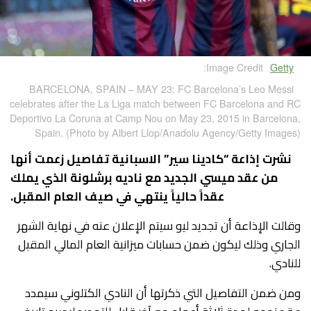
Image Credit:
Getty
BARCELONA, SPAIN – MAY 23: FC Barcelona’s Leo Messi
celebrates after the La Liga match between FC Barcelona and RC
Deportivo La Coruna at Camp Nou on May 23, 2015 in Barcelona,
Spain. (Photo by Albert Llop/Anadolu Agency/Getty Images)
نشرت إذاعة “كادينا سير” الاسبانية تفاصيل زعمت أنها
من عقد ميسي الجديد مع ناديه برشلونة الذي يملك
عقداً حالياً ينتهي في صيف العام المقبل.
وقالت الإذاعة أن تجديد ليو سيتم الإعلان عنه في نهاية الشهر
الجاري وذلك ليكون ضمن حسابات ميزانية العام المالي المقبل
للنادي.
ومن ضمن التفاصيل التي ذكرتها أن النادي الكتلوني سيمدد