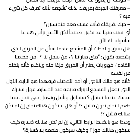
– معرفتك الجيدة بفريقك لذلك تشجعه لأنك تعرف كل شيء
فيه ؟
– حبك لفريقك فأنت عشت معه منذ سنين؟
أي سبب منها قد يكون صحيحاً لكن الأصح برأيي هو ما
سأقوله لك الآن :
هل سبق ولاحظت أن المشجع عندما يسأل عن الفريق الذي
يشجعه يقول : “متى مباراتنا ؟ ، من سجل لنا ؟ ، من خصمنا
القادم”، فهو بات يعتبر أن الفريق جزءًا منه ويتكلم كأنه يتكلم
عن نفسه!
كأنه هو مالك النادي أو أحد الأعضاء فيه،هذا هو الرابط الأول
الذي يجعل المشجع لايترك فريقه عند الخسارة، فهل ستترك
نفسك عندما تفشل ؟ ستحاول وتأمل وتعمل حتى تنجح، فما
طعم النجاح بدون فشل ؟! أو هل سيكون هناك نجاح إن لم يكن
هنالك فشل ؟!
وهذا هو بالضبط الرابط الثاني، إن لم تكن هنالك خسارة كيف
سيكون هنالك فوز ؟ وكيف سيكون طعمه بلا خسارة؟