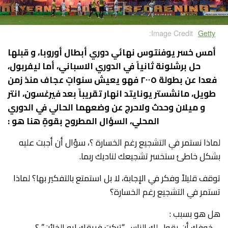
Image Credit:
Getty
أمس خسر يوفنتوس نهائي دوري أبطال أوروبا، و قبلها
حل برشلونة ثانياً في الدوري الاسباني، أما ليفربول،
فعدا عن بطولة ٢٠٠٥ فهو يعيش سنواتٍ عجاف منذ زمن
طويل، مانشستر يونايتد انهار تقريباً بعد فيرغسون، انتر
و ميلان وحدث ولاحرج عن وضعهما الحالي في الدوري
المحلي، السؤال المطروح بقوةٍ هنا هو :
لماذا نستمر في التشجيع رغم الخسارة ؟، سؤال أن أجبت عليه
بشكل خاطئ ستخسر تشجيعك لناديك ربما.
توقف قليلاً وفكر في الإجابة، لا بل استمتع بالتفكير بها؟ لماذا
تستمر في التشجيع رغم الخسارة؟
هل هو بسبب :
– خوفك أن يقول لك الناس “تركت فريقك ايه الخائن” ؟