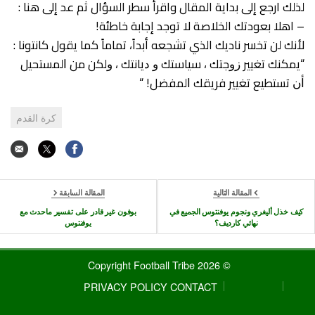
لذلك ارجع إلى بداية المقال واقرأ سطر السؤال ثم عد إلى هنا :
– اهلا بعودتك الخلاصة لا توجد إجابة خاطئة!
لأنك لن تخسر ناديك الذي تشجعه أبداً، تماماً كما يقول كانتونا :
“ﻳﻤﻜﻨﻚ ﺗﻐﻴﻴﺮ ﺯﻭﺟﺘﻚ ، ﺳﻴﺎﺳﺘﻚ ﻭ ﺩﻳﺎﻧﺘﻚ ، ﻭﻟﻜﻦ ﻣﻦ ﺍﻟﻤﺴﺘﺤﻴﻞ
ﺃﻥ ﺗﺴﺘﻄﻴﻊ ﺗﻐﻴﻴﺮ ﻓﺮﻳﻘﻚ ﺍﻟﻤﻔﻀﻞ! “
كرة القدم
المقالة التالية
المقالة السابقة
كيف خذل أليغري ونجوم يوفنتوس الجميع في
بوفون غير قادر على تفسير ماحدث مع
نهائي كارديف؟
يوفنتوس
© 2026 Copyright Football Tribe
PRIVACY POLICY
CONTACT