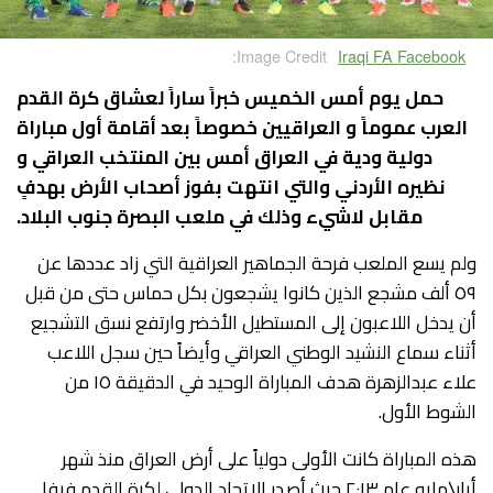
Image Credit:
Iraqi FA Facebook
حمل يوم أمس الخميس خبراً ساراً لعشاق كرة القدم
العرب عموماً و العراقيين خصوصاً بعد أقامة أول مباراة
دولية ودية في العراق أمس بين المنتخب العراقي و
نظيره الأردني والتي انتهت بفوز أصحاب الأرض بهدفٍ
مقابل لاشيء وذلك في ملعب البصرة جنوب البلاد.
ولم يسع الملعب فرحة الجماهير العراقية التي زاد عددها عن
٥٩ ألف مشجع الذين كانوا يشجعون بكل حماس حتى من قبل
أن يدخل اللاعبون إلى المستطيل الأخضر وارتفع نسق التشجيع
أثناء سماع النشيد الوطني العراقي وأيضاً حين سجل اللاعب
علاء عبدالزهرة هدف المباراة الوحيد في الدقيقة ١٥ من
الشوط الأول.
هذه المباراة كانت الأولى دولياً على أرض العراق منذ شهر
أيار\مايو عام ٢٠١٣ حيث أصدر الاتحاد الدولي لكرة القدم فيفا