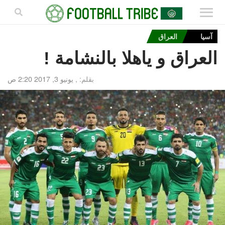
آسيا
العراق
العراق و ياهلا بالنشامة !
بقلم: ,
يونيو 3, 2017 2:20 ص