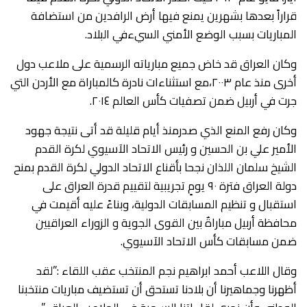
قراراً بعدها بشهرين يمنع فيها أرض الرافدين من استضافة
المباريات بسبب الوضع الأمني السيءفي البلاد.
وكان العراق قد خاض جميع مبارياته الرسمية على ملاعب دول
أخرى منذ عام ٢٠٠٣،مع استثناءات نادرة كالمباراة مع الأردن التي
جرت في أربيل ضمن تصفيات كأس العالم ٢٠١٤.
وكان رفع المنع الذي صدرمنذ أيام قليلة قد أتى نتيجة جهود
الأمير علي بن الحسين و رئيس الاتحاد الآسيوي لكرة القدم
الشيخ سلمان اللذان نجحا بأقناع الاتحاد الدولي لكرة القدم بمنح
دولة العراق فترة ٩٠ يومٍ تجريبية لتقييم قدرة العراق على
استقبال و تنظيم المسابقات الدولية، وبناءً عليه أقيمت في
محافظة أربيل مباراةٌ بين القوى الجوية و الزوراء العراقيين
ضمن مسابقات كأس الاتحاد الآسيوي.
وقال اللاعب أحمد ابراهيم نجم المنتخب عقب اللقاء :”لقد
أظهرنا وجماهيرنا أن بلادنا تستحق أن تستضيف مباريات منتخبنا