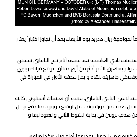
MUNICH, GERMANY – OCTOBER 04: (L-R) Thomas Mueller, Ja
Robert Lewandowski and David Alaba of Muenchen celebrate v
FC Bayern Muenchen and BVB Borussia Dortmund at Allian
(Photo by Alexander Hassenstein
 لمواجهة ريال مدريد يوم الأربعاء بعد أن تجاوز اختباراً يعتبر
يستضيف نادي العاصمة بعد بضعة أيام نجح البافاري بتحقيق
، ولم يستغرق الأمر أكثر من أربع دقائق ليوقع فرانك ريبيري
وفسكي جاهزيته للقاء و يحرز هدفه الأول في المباراة في
م يسبب التراخي عند لاعبي النادي البافاري، فيبدو أن تعليمات أنشيلوتي كانت
سجيل هدف من دورتموند حمل توقيع جوريرو مما دفع برجال
 عن هدفٍ لروبين في بداية الشوط الثاني و ليعود ليفا و
اةٍ كبيرة و من الجميل تقديمها أمام مثل هكذا منافس