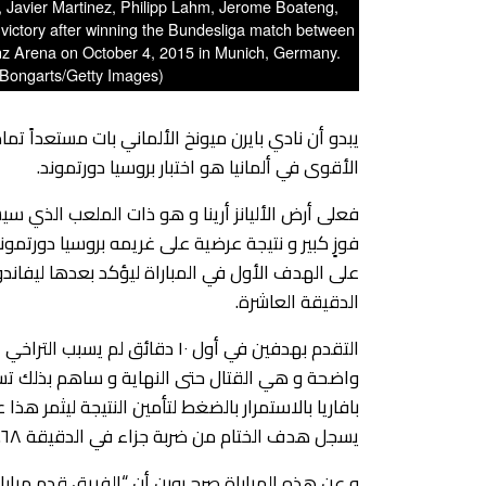
vier Martinez, Philipp Lahm, Jerome Boateng,
ictory after winning the Bundesliga match between
z Arena on October 4, 2015 in Munich, Germany.
/Bongarts/Getty Images)
يبدو أن نادي بايرن ميونخ الألماني بات مستعداً تماماً
الأقوى في ألمانيا هو اختبار بروسيا دورتموند.
فعلى أرض الأليانز أرينا و هو ذات الملعب الذي س
فوزٍ كبير و نتيجة عرضية على غريمه بروسيا دورتموند
على الهدف الأول في المباراة ليؤكد بعدها ليفاند
الدقيقة العاشرة.
التقدم بهدفين في أول ١٠ دقائق ل
واضحة و هي القتال حتى النهاية و ساهم بذلك ت
بافاريا بالاستمرار بالضغط لتأمين النتيجة ليثمر هذا
يسجل هدف الختام من ضربة جزاء في الدقيقة ٦٨.
و عن هذه المباراة صرح روبن أن “الفريق قدم مبار